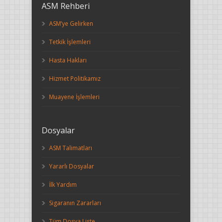
ASM Rehberi
ASM’ye Gelirken
Tetkik İşlemleri
Hasta Hakları
Hizmet Politikamız
Muayene İşlemleri
Dosyalar
ASM Talimatları
Yararlı Dosyalar
İlk Yardım
Sigaranın Zararları
Tüm Dosya Liste