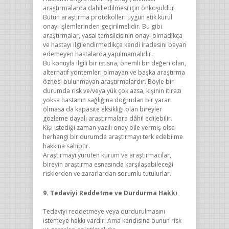
araştırmalarda dahil edilmesi için önkoşuldur.
Bütün araştırma protokolleri uygun etik kurul
onayı işlemlerinden geçirilmelidir. Bu gibi
araştırmalar, yasal temsilcisinin onayı olmadıkça
ve hastayı ilgilendirmedikçe kendi iradesini beyan
edemeyen hastalarda yapılmamalıdır.
Bu konuyla ilgili bir istisna, önemli bir değeri olan,
alternatif yöntemleri olmayan ve başka araştırma
öznesi bulunmayan araştırmalardır. Böyle bir
durumda risk ve/veya yük çok azsa, kişinin itirazı
yoksa hastanın sağlığına doğrudan bir yararı
olmasa da kapasite eksikliği olan bireyler
gözleme dayalı araştırmalara dâhil edilebilir.
Kişi istediği zaman yazılı onay bile vermiş olsa
herhangi bir durumda araştırmayı terk edebilme
hakkına sahiptir.
Araştırmayı yürüten kurum ve araştırmacılar,
bireyin araştırma esnasında karşılaşabileceği
risklerden ve zararlardan sorumlu tutulurlar.
9. Tedaviyi Reddetme ve Durdurma Hakkı
Tedaviyi reddetmeye veya durdurulmasını
istemeye hakkı vardır. Ama kendisine bunun risk