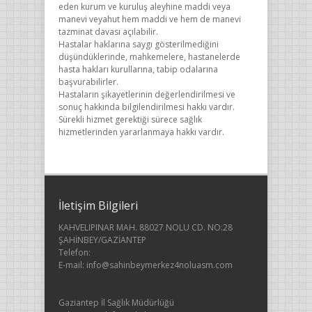
eden kurum ve kuruluş aleyhine maddi veya
manevi veyahut hem maddi ve hem de manevi
tazminat davası açılabilir.
Hastalar haklarına saygı gösterilmediğini
düşündüklerinde, mahkemelere, hastanelerde
hasta hakları kurullarına, tabip odalarına
başvurabilirler.
Hastaların şikayetlerinin değerlendirilmesi ve
sonuç hakkında bilgilendirilmesi hakkı vardır.
Sürekli hizmet gerektiği sürece sağlık
hizmetlerinden yararlanmaya hakkı vardır.
İletişim Bilgileri
KAHVELIPINAR MAH. 88027 NOLU CD. NO:28
ŞAHİNBEY/GAZİANTEP
Telefon:
E-mail: info@sahinbeymerkez4noluasm.com
Gaziantep İl Sağlık Müdürlüğü