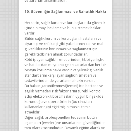
ve zararları anlatılmalıdır.
10. Güvenliğin Sağlanması ve Rahatlık Hakkı
Herkesin, sağlık kurum ve kuruluşlarında güvenlik
içinde olmayı bekleme ve bunu istemek hakları
vardır.
Bütün sağlık kurum ve kuruluşları, hastaların ve
ziyaretçi ve refakatçi gibi yakınlarının can ve mal
güvenliklerinin korunması ve sağlanması için
gerekli tedbirleri almak zorundadırlar.
Kötü işleyen sağlık hizmetlerinden, tıbbi yanlışlık
ve hatalardan meydana gelen zararlardan her bir
bireyin korunma hakkı vardır ve yüksek güvenlik
standartlarını karşılayan sağlık hizmetleri ve
tedavilerinden de yararlanma hakkı vardır.
Bu hakkın garantilenmesi(temini) için hastane ve
sağlık hizmetleri risk faktörlerini sürekli kontrol
edip elektronik tıbbi cihazların uygun bir şekilde
korunduğu ve operatörlerin (bu cihazları
kullananların) iyi eğitilmiş olmasını temin
etmelidir.
Diğer sağlık profesyonelleri tedavinin bütün
aşamaları (evreleri) ve unsurlarının güvenliğinden
tam olarak sorumludur. Devamlı eğitim alarak ve