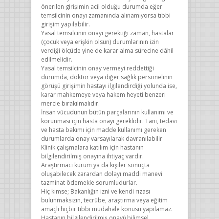
önerilen girişimin acil olduğu durumda eğer
temsilcinin onayı zamanında alınamıyorsa tıbbi
girişim yapılabilir.
Yasal temsilcinin onayı gerektiği zaman, hastalar
(çocuk veya erişkin olsun) durumlarının izin
verdiği ölçüde yine de karar alma sürecine dâhil
edilmelidir.
Yasal temsilcinin onay vermeyi reddettiği
durumda, doktor veya diğer sağlık personelinin
görüşü girişimin hastayı ilgilendirdiği yolunda ise,
karar mahkemeye veya hakem heyeti benzeri
mercie bırakılmalıdır.
İnsan vücudunun bütün parçalarının kullanımı ve
korunması için hasta onayı gereklidir. Tanı, tedavi
ve hasta bakımı için madde kullanımı gereken
durumlarda onay varsayılarak davranılabilir
Klinik çalışmalara katılım için hastanın
bilgilendirilmiş onayına ihtiyaç vardır.
Araştırmacı kurum ya da kişiler sonuçta
oluşabilecek zarardan dolayı maddi manevi
tazminat ödemekle sorumludurlar.
Hiç kimse; Bakanlığın izni ve kendi rızası
bulunmaksızın, tecrübe, araştırma veya eğitim
amaçlı hiçbir tıbbi müdahale konusu yapılamaz.
Hastanın bilgilendirilmiş onayı) bilimsel