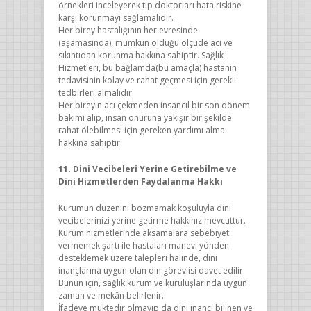
örnekleri inceleyerek tıp doktorları hata riskine
karşı korunmayı sağlamalıdır.
Her birey hastalığının her evresinde
(aşamasında), mümkün olduğu ölçüde acı ve
sıkıntıdan korunma hakkına sahiptir. Sağlık
Hizmetleri, bu bağlamda(bu amaçla) hastanın
tedavisinin kolay ve rahat geçmesi için gerekli
tedbirleri almalıdır.
Her bireyin acı çekmeden insancıl bir son dönem
bakımı alıp, insan onuruna yakışır bir şekilde
rahat ölebilmesi için gereken yardımı alma
hakkına sahiptir.
11. Dini Vecibeleri Yerine Getirebilme ve
Dini Hizmetlerden Faydalanma Hakkı
Kurumun düzenini bozmamak koşuluyla dini
vecibelerinizi yerine getirme hakkınız mevcuttur.
Kurum hizmetlerinde aksamalara sebebiyet
vermemek şartı ile hastaları manevi yönden
desteklemek üzere talepleri halinde, dini
inançlarına uygun olan din görevlisi davet edilir.
Bunun için, sağlık kurum ve kuruluşlarında uygun
zaman ve mekân belirlenir.
İfadeye muktedir olmayıp da dini inancı bilinen ve