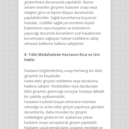
gösterilmesi durumunda yapılabilir. Bunun
anlamı önerilen girişimin hastanın onayı veya
isteğine göre ve kişinin ihtiyacı durumunda
yapılabilecektir. Sağlık kurumlarına başvuran
hastalar, özellikle sağlık personelinin kişisel
bakımlarını veya muayene ve tedavilerini
yapacağı durumda kurumların özel hayatlarının
korunmasını sağlayan fiziksel özelliklere sahip
olmasını bekleme hakkına sahiptirler.
8. Tıbbi Müdahalede Hastanın Rıza ve İzin
Hakkı
Hastanın bilgilendirilmiş onayı herhangi bir tıbbi
girişimin ön koşuludur.
Hasta tıbbi girişimi reddetme veya durdurma
hakkına sahiptir. Reddedilen veya durdurulan
tıbbi girişimin getireceği sonuçlar hastaya dikkatli
bir şekilde açıklanmalıdır.
Hastanın iradesini beyan etmesinin mümkün
olmadığı ve acilen tıbbi girişim yapılması gereken
durumlarda, daha önceden bu girişimi
reddettiğini gösteren bir açıklaması yoksa
hastanın onayı varsayılarak girişim yapılabilir.
Hastanın yasal temsilcisinin onayının gerektiği ve