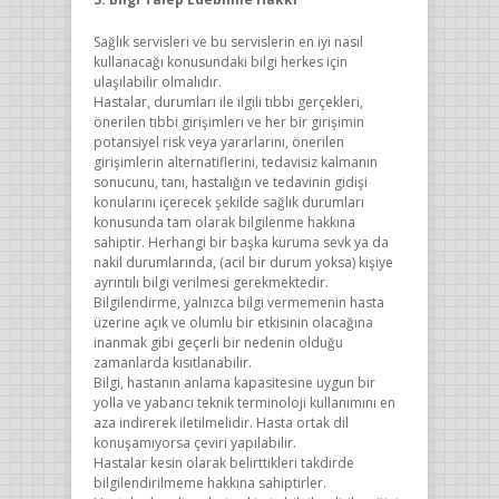
Sağlık servisleri ve bu servislerin en iyi nasıl
kullanacağı konusundaki bilgi herkes için
ulaşılabilir olmalıdır.
Hastalar, durumları ile ilgili tıbbi gerçekleri,
önerilen tıbbi girişimleri ve her bir girişimin
potansiyel risk veya yararlarını, önerilen
girişimlerin alternatiflerini, tedavisiz kalmanın
sonucunu, tanı, hastalığın ve tedavinin gidişi
konularını içerecek şekilde sağlık durumları
konusunda tam olarak bilgilenme hakkına
sahiptir. Herhangi bir başka kuruma sevk ya da
nakil durumlarında, (acil bir durum yoksa) kişiye
ayrıntılı bilgi verilmesi gerekmektedir.
Bilgilendirme, yalnızca bilgi vermemenin hasta
üzerine açık ve olumlu bir etkisinin olacağına
inanmak gibi geçerli bir nedenin olduğu
zamanlarda kısıtlanabilir.
Bilgi, hastanın anlama kapasitesine uygun bir
yolla ve yabancı teknik terminoloji kullanımını en
aza indirerek iletilmelidir. Hasta ortak dil
konuşamıyorsa çeviri yapılabilir.
Hastalar kesin olarak belirttikleri takdirde
bilgilendirilmeme hakkına sahiptirler.