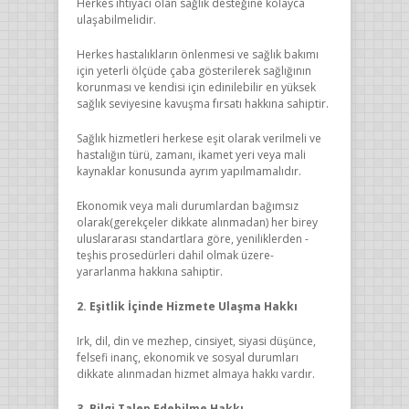
Herkes ihtiyacı olan sağlık desteğine kolayca
ulaşabilmelidir.
Herkes hastalıkların önlenmesi ve sağlık bakımı
için yeterli ölçüde çaba gösterilerek sağlığının
korunması ve kendisi için edinilebilir en yüksek
sağlık seviyesine kavuşma fırsatı hakkına sahiptir.
Sağlık hizmetleri herkese eşit olarak verilmeli ve
hastalığın türü, zamanı, ikamet yeri veya mali
kaynaklar konusunda ayrım yapılmamalıdır.
Ekonomik veya mali durumlardan bağımsız
olarak(gerekçeler dikkate alınmadan) her birey
uluslararası standartlara göre, yeniliklerden -
teşhis prosedürleri dahil olmak üzere-
yararlanma hakkına sahiptir.
2. Eşitlik İçinde Hizmete Ulaşma Hakkı
Irk, dil, din ve mezhep, cinsiyet, siyasi düşünce,
felsefi inanç, ekonomik ve sosyal durumları
dikkate alınmadan hizmet almaya hakkı vardır.
3. Bilgi Talep Edebilme Hakkı