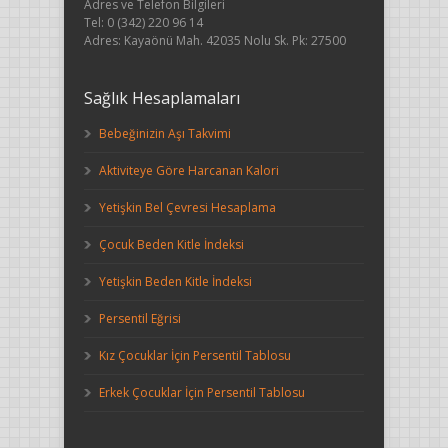
Adres ve Telefon Bilgileri
Tel: 0 (342) 220 96 14
Adres: Kayaönü Mah. 42035 Nolu Sk. Pk: 27500
Sağlık Hesaplamaları
Bebeğinizin Aşı Takvimi
Aktiviteye Göre Harcanan Kalori
Yetişkin Bel Çevresi Hesaplama
Çocuk Beden Kitle İndeksi
Yetişkin Beden Kitle İndeksi
Persentil Eğrisi
Kız Çocuklar İçin Persentil Tablosu
Erkek Çocuklar İçin Persentil Tablosu