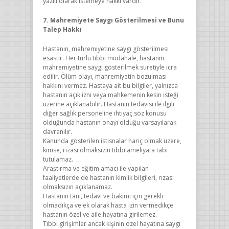
yazılı olarak istemeye hakkı vardır.
7. Mahremiyete Saygı Gösterilmesi ve Bunu
Talep Hakkı
Hastanın, mahremiyetine saygı gösterilmesi
esastır. Her türlü tıbbi müdahale, hastanın
mahremiyetine saygı gösterilmek suretiyle icra
edilir. Ölüm olayı, mahremiyetin bozulması
hakkını vermez. Hastaya ait bu bilgiler, yalnızca
hastanın açık izni veya mahkemenin kesin isteği
üzerine açıklanabilir. Hastanın tedavisi ile ilgili
diğer sağlık personeline ihtiyaç söz konusu
olduğunda hastanın onayı olduğu varsayılarak
davranılır.
Kanunda gösterilen istisnalar hariç olmak üzere,
kimse, rızası olmaksızın tıbbi ameliyata tabi
tutulamaz.
Araştırma ve eğitim amacı ile yapılan
faaliyetlerde de hastanın kimlik bilgileri, rızası
olmaksızın açıklanamaz.
Hastanın tanı, tedavi ve bakımı için gerekli
olmadıkça ve ek olarak hasta izin vermedikçe
hastanın özel ve aile hayatına girilemez.
Tıbbi girişimler ancak kişinin özel hayatına saygı