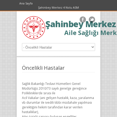
Ana Sayfa
Şahinbey Merkez 4 Nolu ASM
Şahinbey Merkez
Aile Sağlığı Merk
Öncelikli Hastalar
Sağlık Bakanlığı Tedavi Hizmetleri Genel
Müdürlüğü 2010/73 sayılı genelge gereğince
Polikliniklerde sırası ile
Acil Vakalar (ani gelişen hastalık, kaza, yaralanma
vb durumlar ile ivedili tıbbi müdahale yapılması
gerektiğini hekim tarafından karar verilen
hastalıklar),
Ağır özürlü raporu bulunan engelliler,