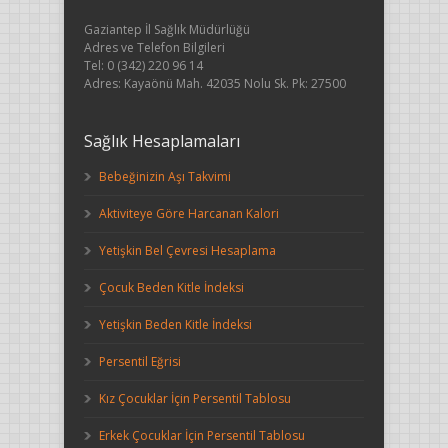
Gaziantep İl Sağlık Müdürlüğü
Adres ve Telefon Bilgileri
Tel: 0 (342) 220 96 14
Adres: Kayaönü Mah. 42035 Nolu Sk. Pk: 27500
Sağlık Hesaplamaları
Bebeğinizin Aşı Takvimi
Aktiviteye Göre Harcanan Kalori
Yetişkin Bel Çevresi Hesaplama
Çocuk Beden Kitle İndeksi
Yetişkin Beden Kitle İndeksi
Persentil Eğrisi
Kız Çocuklar İçin Persentil Tablosu
Erkek Çocuklar İçin Persentil Tablosu