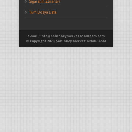
Sigaranın Zararları
Tüm Dosya Liste
e-mail: info@sahinbeymerkez4noluasm.com
© Copyright 2020, Şahinbey Merkez 4 Nolu ASM