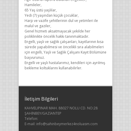
Hamileler,
65 Yaş üstü yaşlılar,
Yedi (7) yaşından küçük çocuklar,
Harp ve vazife şehitlerinin dul ve yetimleri ile
malul ve gaziler,
Genel hizmeti aksatmayacak şekilde her
poliklinikte öncelik hakkı tanınmaktadır.
Engelli, yaşlı ve sağlık çalışanları, kayıtlarının kısa
sürede yapabilmesi ve öncelikli sıra alabilmeleri
için engelli, Yaşlı ve Sağlık Çalışanı Kayıt Bölümüne
başvurunuz.
Engelli ve yaşlı hastalarımız, kendileri için ayrılmış
bekleme koltuklarını kullanabilirler.
İletişim Bilgileri
KAHVELIPINAR MAH. 88027 NOLU CD. NO:28
ŞAHİNBEY/GAZİANTEP
Telefon:
E-mail: info@sahinbeymerkez4noluasm.com