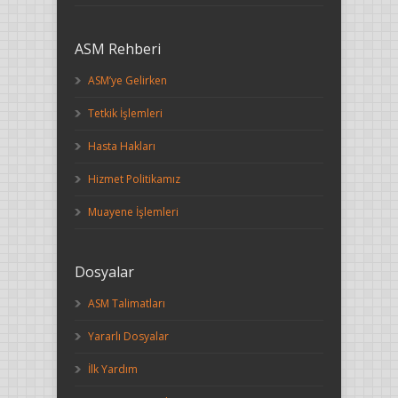
ASM Rehberi
ASM’ye Gelirken
Tetkik İşlemleri
Hasta Hakları
Hizmet Politikamız
Muayene İşlemleri
Dosyalar
ASM Talimatları
Yararlı Dosyalar
İlk Yardım